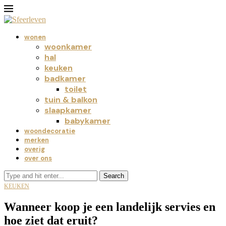
wonen
woonkamer
hal
keuken
badkamer
toilet
tuin & balkon
slaapkamer
babykamer
woondecoratie
merken
overig
over ons
Search
KEUKEN
Wanneer koop je een landelijk servies en
hoe ziet dat eruit?