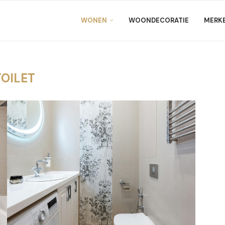
WONEN
WOONDECORATIE
MERK
TOILET