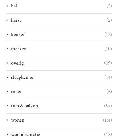
hal
(5)
kerst
(2)
keuken
(15)
merken
(10)
overig
(89)
slaapkamer
(14)
toilet
(5)
tuin & balkon
(54)
wonen
(131)
woondecoratie
(42)