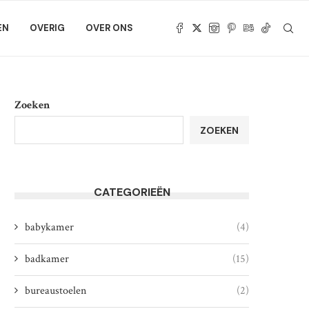
EN
OVERIG
OVER ONS
Zoeken
ZOEKEN
CATEGORIEËN
babykamer
(4)
badkamer
(15)
bureaustoelen
(2)