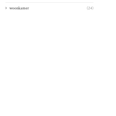
woonkamer
(24)