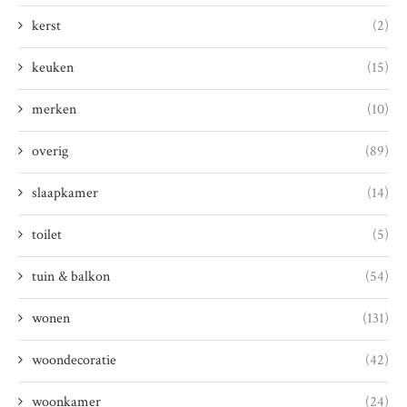
kerst
(2)
keuken
(15)
merken
(10)
overig
(89)
slaapkamer
(14)
toilet
(5)
tuin & balkon
(54)
wonen
(131)
woondecoratie
(42)
woonkamer
(24)