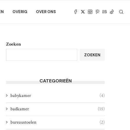
EN
OVERIG
OVER ONS
Zoeken
ZOEKEN
CATEGORIEËN
babykamer
(4)
badkamer
(15)
bureaustoelen
(2)