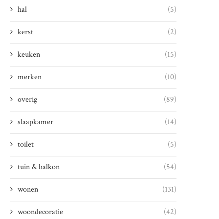
hal
(5)
kerst
(2)
keuken
(15)
merken
(10)
overig
(89)
slaapkamer
(14)
toilet
(5)
tuin & balkon
(54)
wonen
(131)
woondecoratie
(42)