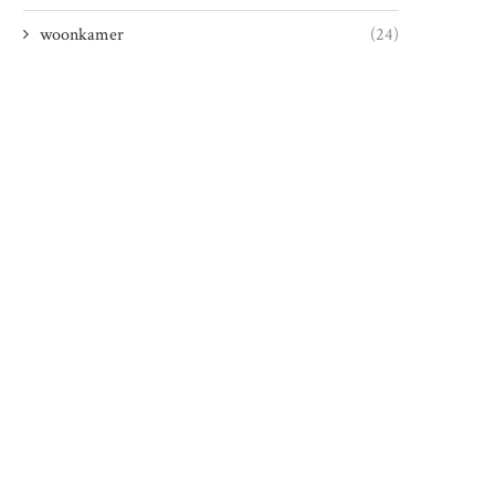
woonkamer
(24)