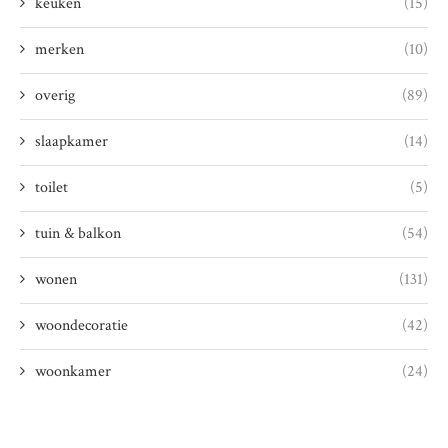
keuken
(15)
merken
(10)
overig
(89)
slaapkamer
(14)
toilet
(5)
tuin & balkon
(54)
wonen
(131)
woondecoratie
(42)
woonkamer
(24)