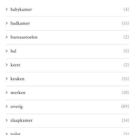
babykamer
(4)
badkamer
(15)
bureaustoelen
(2)
hal
(5)
kerst
(2)
keuken
(15)
merken
(10)
overig
(89)
slaapkamer
(14)
toilet
(5)