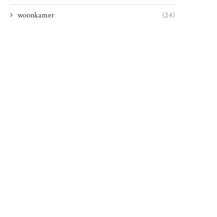
woonkamer
(24)