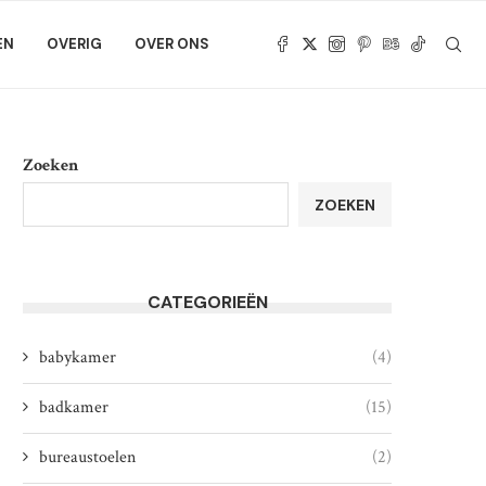
EN
OVERIG
OVER ONS
Zoeken
ZOEKEN
CATEGORIEËN
babykamer
(4)
badkamer
(15)
bureaustoelen
(2)