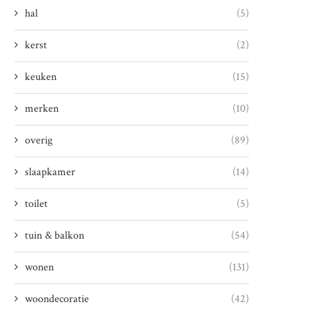
hal
(5)
kerst
(2)
keuken
(15)
merken
(10)
overig
(89)
slaapkamer
(14)
toilet
(5)
tuin & balkon
(54)
wonen
(131)
woondecoratie
(42)