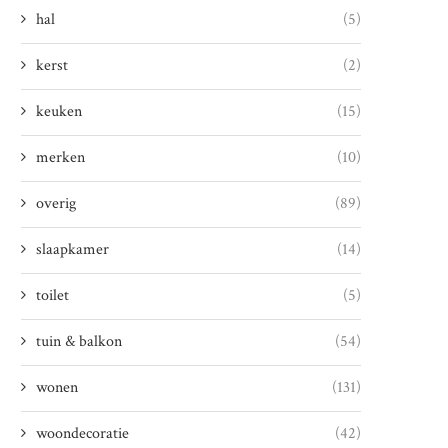
hal
(5)
kerst
(2)
keuken
(15)
merken
(10)
overig
(89)
slaapkamer
(14)
toilet
(5)
tuin & balkon
(54)
wonen
(131)
woondecoratie
(42)