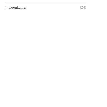
woonkamer
(24)