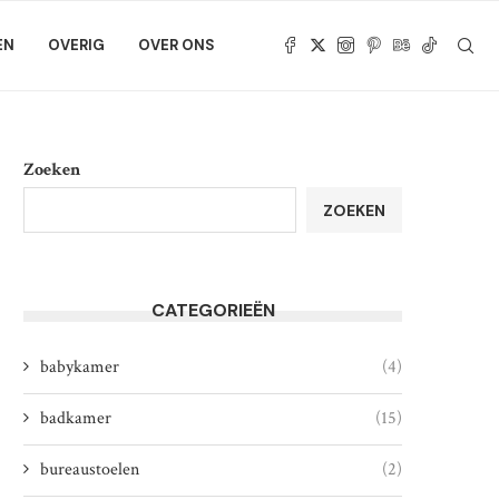
EN
OVERIG
OVER ONS
Zoeken
ZOEKEN
CATEGORIEËN
babykamer
(4)
badkamer
(15)
bureaustoelen
(2)