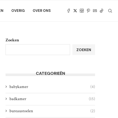
EN
OVERIG
OVER ONS
Zoeken
ZOEKEN
CATEGORIEËN
babykamer
(4)
badkamer
(15)
bureaustoelen
(2)