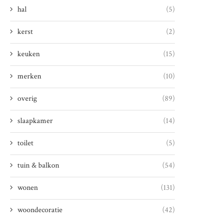
hal
(5)
kerst
(2)
keuken
(15)
merken
(10)
overig
(89)
slaapkamer
(14)
toilet
(5)
tuin & balkon
(54)
wonen
(131)
woondecoratie
(42)