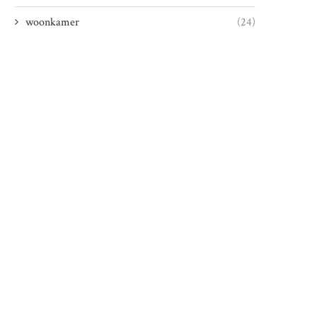
woonkamer
(24)