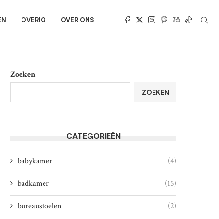
EN
OVERIG
OVER ONS
Zoeken
ZOEKEN
CATEGORIEËN
babykamer
(4)
badkamer
(15)
bureaustoelen
(2)