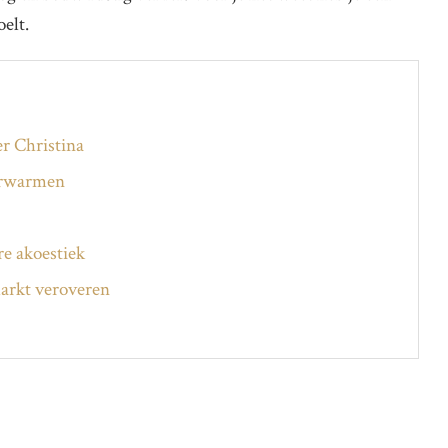
oelt.
er Christina
verwarmen
re akoestiek
markt veroveren