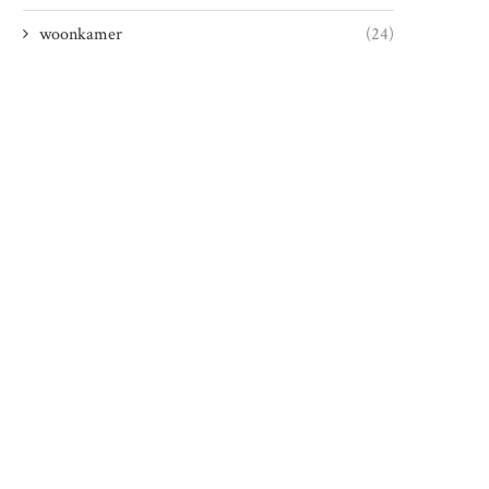
woonkamer
(24)