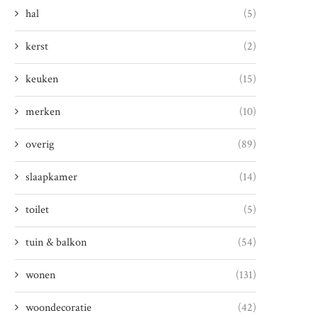
hal
(5)
kerst
(2)
keuken
(15)
merken
(10)
overig
(89)
slaapkamer
(14)
toilet
(5)
tuin & balkon
(54)
wonen
(131)
woondecoratie
(42)