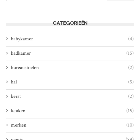
CATEGORIEËN
babykamer
(4)
badkamer
(15)
bureaustoelen
(2)
hal
(5)
kerst
(2)
keuken
(15)
merken
(10)
overig
(89)