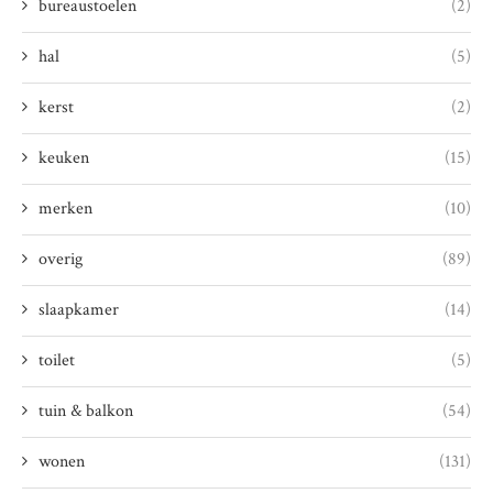
bureaustoelen
(2)
hal
(5)
kerst
(2)
keuken
(15)
merken
(10)
overig
(89)
slaapkamer
(14)
toilet
(5)
tuin & balkon
(54)
wonen
(131)