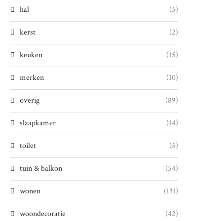
hal
(5)
kerst
(2)
keuken
(15)
merken
(10)
overig
(89)
slaapkamer
(14)
toilet
(5)
tuin & balkon
(54)
wonen
(131)
woondecoratie
(42)