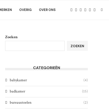
MERKEN
OVERIG
OVER ONS
Zoeken
ZOEKEN
CATEGORIEËN
babykamer
(4)
badkamer
(15)
bureaustoelen
(2)