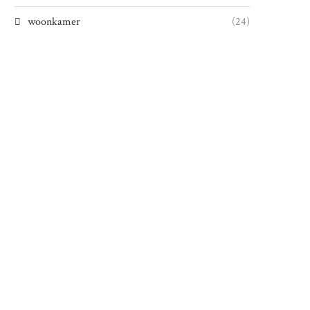
woonkamer
(24)