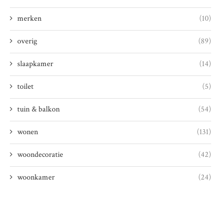
merken
(10)
overig
(89)
slaapkamer
(14)
toilet
(5)
tuin & balkon
(54)
wonen
(131)
woondecoratie
(42)
woonkamer
(24)