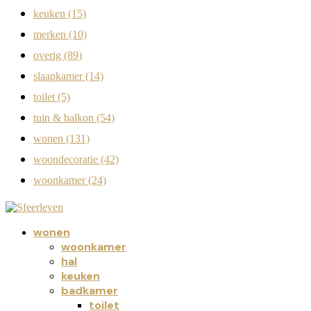
keuken
(15)
merken
(10)
overig
(89)
slaapkamer
(14)
toilet
(5)
tuin & balkon
(54)
wonen
(131)
woondecoratie
(42)
woonkamer
(24)
wonen
woonkamer
hal
keuken
badkamer
toilet