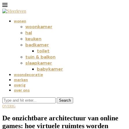
wonen
woonkamer
hal
keuken
badkamer
toilet
tuin & balkon
slaapkamer
babykamer
woondecoratie
merken
overig
over ons
Search
OVERIG
De onzichtbare architectuur van online
games: hoe virtuele ruimtes worden