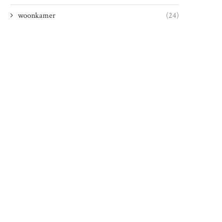
woonkamer
(24)