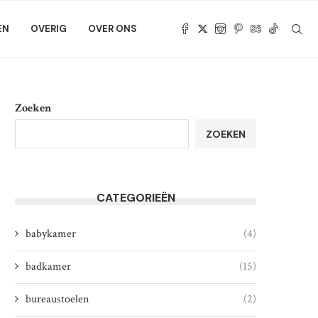
EN
OVERIG
OVER ONS
Zoeken
ZOEKEN
CATEGORIEËN
babykamer
(4)
badkamer
(15)
bureaustoelen
(2)