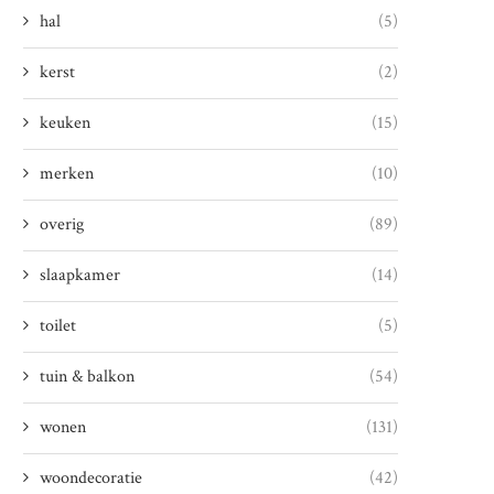
hal
(5)
kerst
(2)
keuken
(15)
merken
(10)
overig
(89)
slaapkamer
(14)
toilet
(5)
tuin & balkon
(54)
wonen
(131)
woondecoratie
(42)