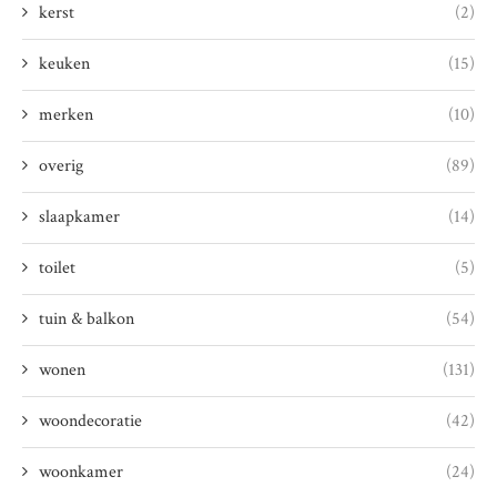
kerst
(2)
keuken
(15)
merken
(10)
overig
(89)
slaapkamer
(14)
toilet
(5)
tuin & balkon
(54)
wonen
(131)
woondecoratie
(42)
woonkamer
(24)