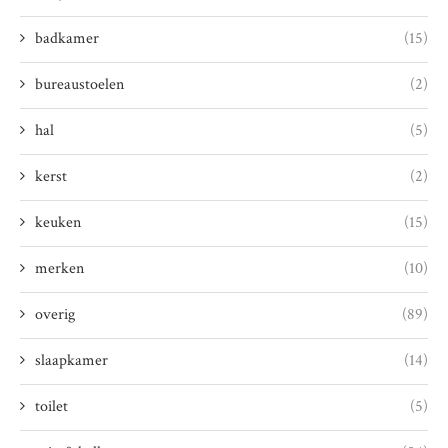
badkamer
(15)
bureaustoelen
(2)
hal
(5)
kerst
(2)
keuken
(15)
merken
(10)
overig
(89)
slaapkamer
(14)
toilet
(5)