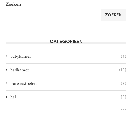
Zoeken
ZOEKEN
CATEGORIEËN
babykamer
(4)
badkamer
(15)
bureaustoelen
(2)
hal
(5)
kerst
(2)
keuken
(15)