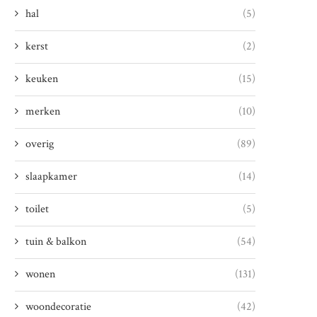
hal
(5)
kerst
(2)
keuken
(15)
merken
(10)
overig
(89)
slaapkamer
(14)
toilet
(5)
tuin & balkon
(54)
wonen
(131)
woondecoratie
(42)