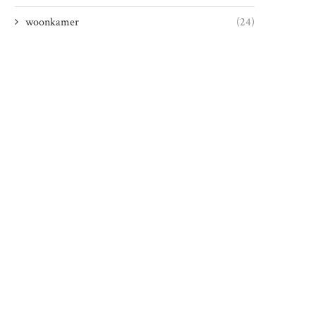
woonkamer
(24)