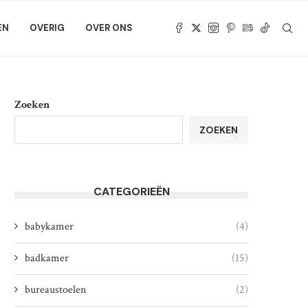
EN
OVERIG
OVER ONS
Zoeken
ZOEKEN
CATEGORIEËN
babykamer
(4)
badkamer
(15)
bureaustoelen
(2)