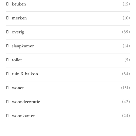
keuken
(15)
merken
(10)
overig
(89)
slaapkamer
(14)
toilet
(5)
tuin & balkon
(54)
wonen
(131)
woondecoratie
(42)
woonkamer
(24)