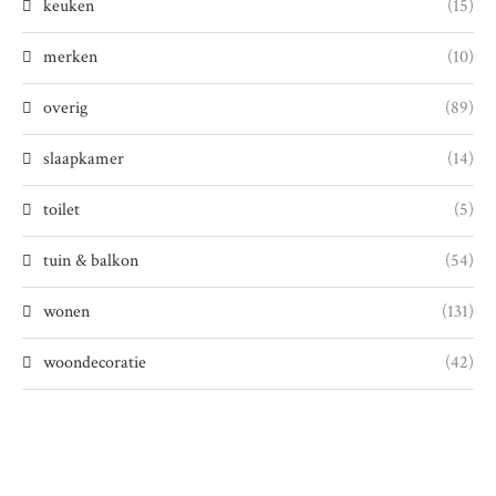
keuken
(15)
merken
(10)
overig
(89)
slaapkamer
(14)
toilet
(5)
tuin & balkon
(54)
wonen
(131)
woondecoratie
(42)
woonkamer
(24)