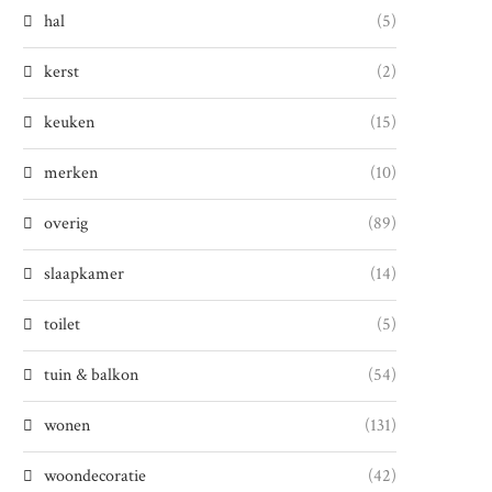
hal
(5)
kerst
(2)
keuken
(15)
merken
(10)
overig
(89)
slaapkamer
(14)
toilet
(5)
tuin & balkon
(54)
wonen
(131)
woondecoratie
(42)