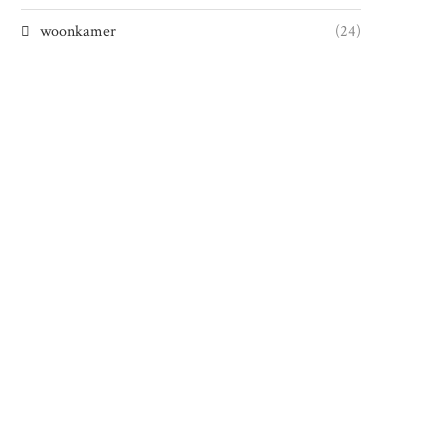
woonkamer
(24)