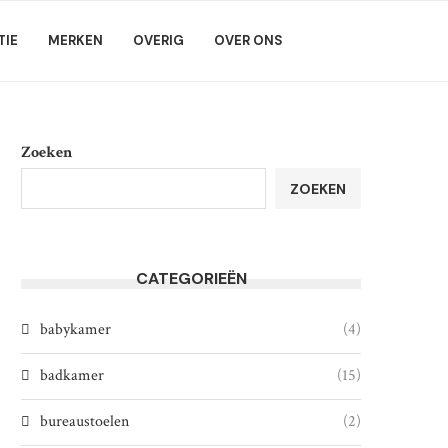
IE
MERKEN
OVERIG
OVER ONS
Zoeken
ZOEKEN
CATEGORIEËN
babykamer
(4)
badkamer
(15)
bureaustoelen
(2)