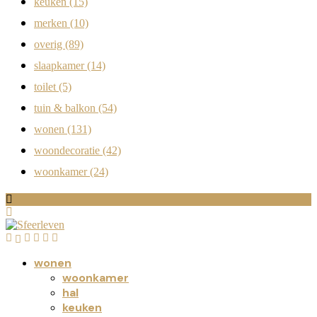
keuken
(15)
merken
(10)
overig
(89)
slaapkamer
(14)
toilet
(5)
tuin & balkon
(54)
wonen
(131)
woondecoratie
(42)
woonkamer
(24)
wonen
woonkamer
hal
keuken