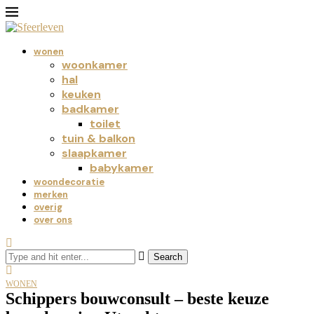
wonen
woonkamer
hal
keuken
badkamer
toilet
tuin & balkon
slaapkamer
babykamer
woondecoratie
merken
overig
over ons
Search
WONEN
Schippers bouwconsult – beste keuze