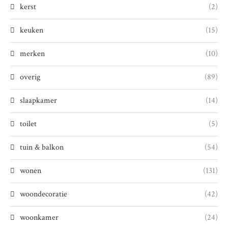
kerst
(2)
keuken
(15)
merken
(10)
overig
(89)
slaapkamer
(14)
toilet
(5)
tuin & balkon
(54)
wonen
(131)
woondecoratie
(42)
woonkamer
(24)