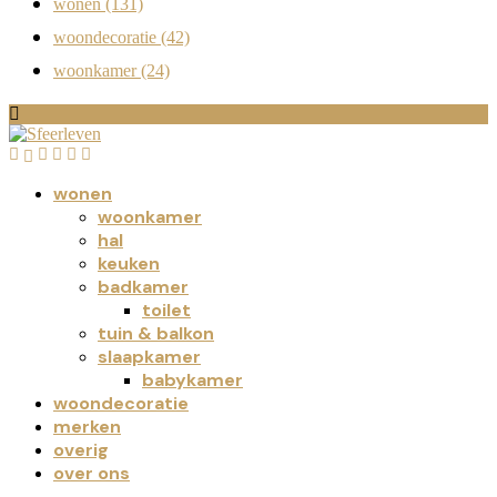
wonen
(131)
woondecoratie
(42)
woonkamer
(24)
wonen
woonkamer
hal
keuken
badkamer
toilet
tuin & balkon
slaapkamer
babykamer
woondecoratie
merken
overig
over ons