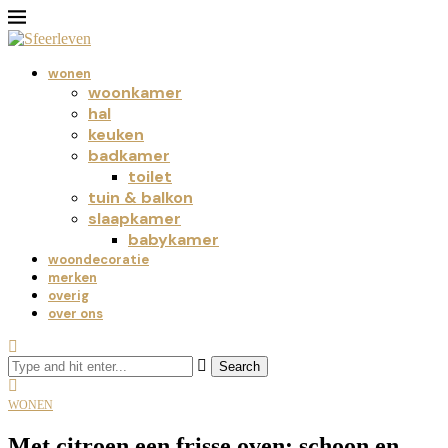
wonen
woonkamer
hal
keuken
badkamer
toilet
tuin & balkon
slaapkamer
babykamer
woondecoratie
merken
overig
over ons
Search
WONEN
Met citroen een frisse oven: schoon en