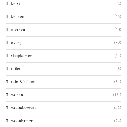
kerst
(2)
keuken
(15)
merken
(10)
overig
(89)
slaapkamer
(14)
toilet
(5)
tuin & balkon
(54)
wonen
(131)
woondecoratie
(42)
woonkamer
(24)