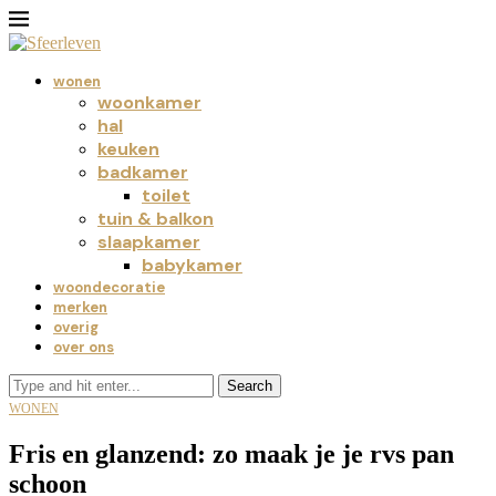
wonen
woonkamer
hal
keuken
badkamer
toilet
tuin & balkon
slaapkamer
babykamer
woondecoratie
merken
overig
over ons
Search
WONEN
Fris en glanzend: zo maak je je rvs pan
schoon