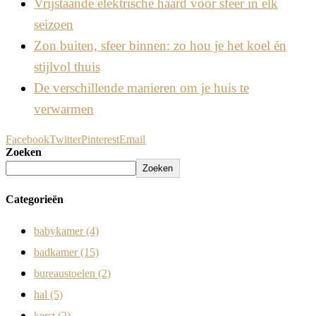
Vrijstaande elektrische haard voor sfeer in elk
seizoen
Zon buiten, sfeer binnen: zo hou je het koel én
stijlvol thuis
De verschillende manieren om je huis te
verwarmen
Facebook
Twitter
Pinterest
Email
Zoeken
Zoeken
Categorieën
babykamer
(4)
badkamer
(15)
bureaustoelen
(2)
hal
(5)
kerst
(2)