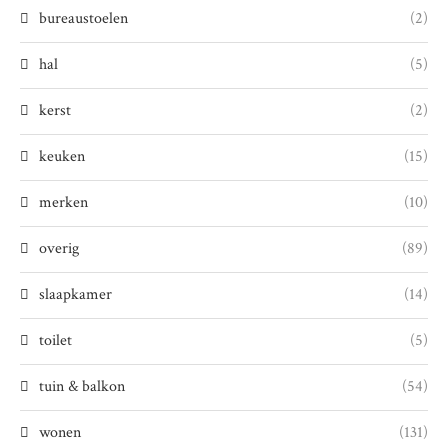
bureaustoelen
(2)
hal
(5)
kerst
(2)
keuken
(15)
merken
(10)
overig
(89)
slaapkamer
(14)
toilet
(5)
tuin & balkon
(54)
wonen
(131)