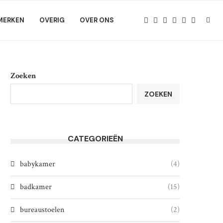
MERKEN
OVERIG
OVER ONS
Zoeken
ZOEKEN
CATEGORIEËN
babykamer
(4)
badkamer
(15)
bureaustoelen
(2)