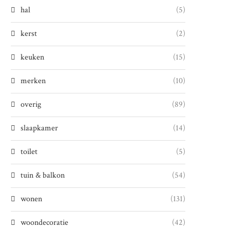
hal
(5)
kerst
(2)
keuken
(15)
merken
(10)
overig
(89)
slaapkamer
(14)
toilet
(5)
tuin & balkon
(54)
wonen
(131)
woondecoratie
(42)