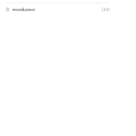
woonkamer
(24)