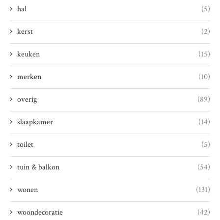
hal
(5)
kerst
(2)
keuken
(15)
merken
(10)
overig
(89)
slaapkamer
(14)
toilet
(5)
tuin & balkon
(54)
wonen
(131)
woondecoratie
(42)