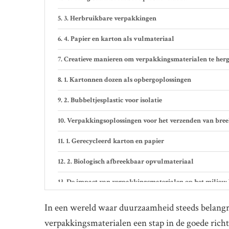
3. Herbruikbare verpakkingen
4. Papier en karton als vulmateriaal
Creatieve manieren om verpakkingsmaterialen te herge
1. Kartonnen dozen als opbergoplossingen
2. Bubbeltjesplastic voor isolatie
Verpakkingsoplossingen voor het verzenden van bree
1. Gerecycleerd karton en papier
2. Biologisch afbreekbaar opvulmateriaal
De impact van verpakkingsmaterialen op het milieu: 
1. Vermijd oververpakking
In een wereld waar duurzaamheid steeds belangri
verpakkingsmaterialen een stap in de goede richti
2. Hergebruik verpakkingsmaterialen