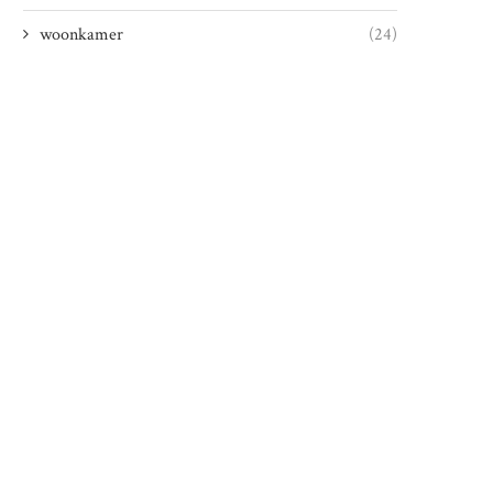
woonkamer
(24)