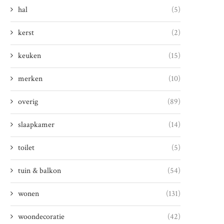
hal
(5)
kerst
(2)
keuken
(15)
merken
(10)
overig
(89)
slaapkamer
(14)
toilet
(5)
tuin & balkon
(54)
wonen
(131)
woondecoratie
(42)