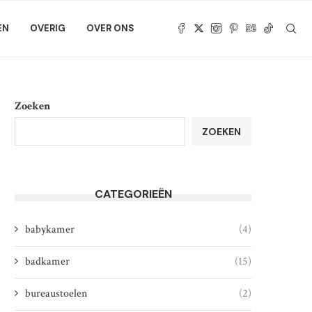
EN
OVERIG
OVER ONS
Zoeken
ZOEKEN
CATEGORIEËN
babykamer
(4)
badkamer
(15)
bureaustoelen
(2)