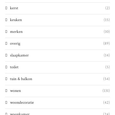
kerst
(2)
keuken
(15)
merken
(10)
overig
(89)
slaapkamer
(14)
toilet
(5)
tuin & balkon
(54)
wonen
(131)
woondecoratie
(42)
woonkamer
(24)