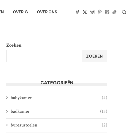
EN
OVERIG
OVER ONS
Zoeken
ZOEKEN
CATEGORIEËN
babykamer
(4)
badkamer
(15)
bureaustoelen
(2)