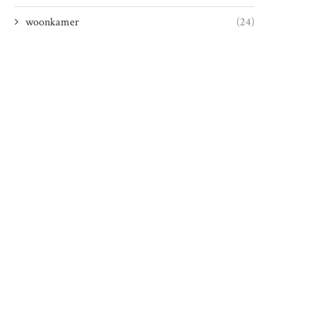
woonkamer
(24)