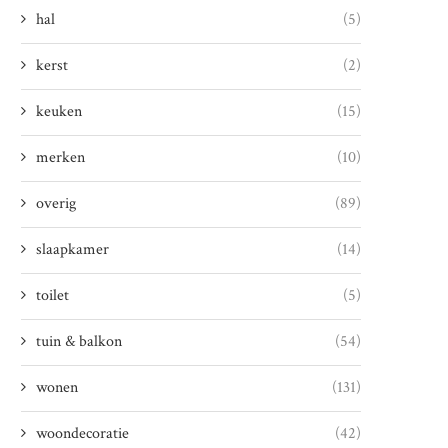
hal
(5)
kerst
(2)
keuken
(15)
merken
(10)
overig
(89)
slaapkamer
(14)
toilet
(5)
tuin & balkon
(54)
wonen
(131)
woondecoratie
(42)