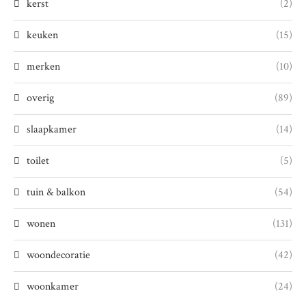
kerst
(2)
keuken
(15)
merken
(10)
overig
(89)
slaapkamer
(14)
toilet
(5)
tuin & balkon
(54)
wonen
(131)
woondecoratie
(42)
woonkamer
(24)