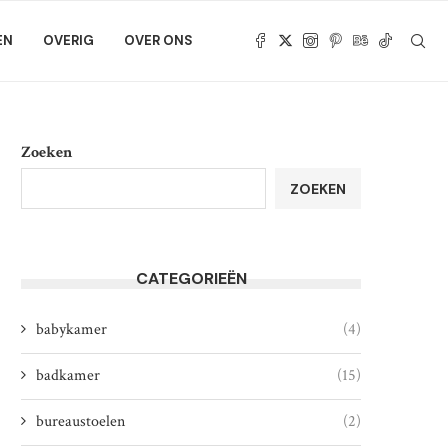
EN
OVERIG
OVER ONS
Zoeken
ZOEKEN
CATEGORIEËN
babykamer
(4)
badkamer
(15)
bureaustoelen
(2)