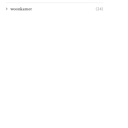
woonkamer
(24)