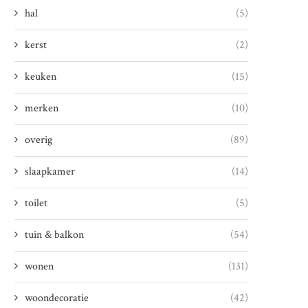
hal
(5)
kerst
(2)
keuken
(15)
merken
(10)
overig
(89)
slaapkamer
(14)
toilet
(5)
tuin & balkon
(54)
wonen
(131)
woondecoratie
(42)