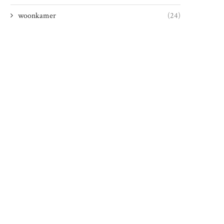
woonkamer
(24)