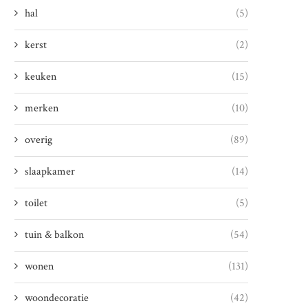
hal
(5)
kerst
(2)
keuken
(15)
merken
(10)
overig
(89)
slaapkamer
(14)
toilet
(5)
tuin & balkon
(54)
wonen
(131)
woondecoratie
(42)