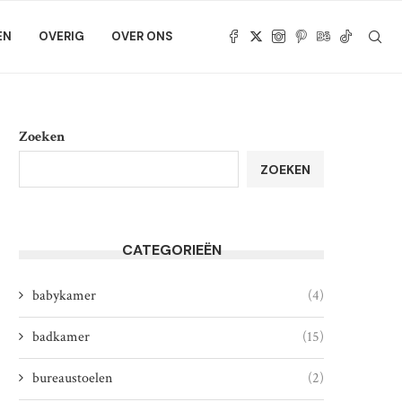
EN
OVERIG
OVER ONS
Zoeken
ZOEKEN
CATEGORIEËN
babykamer
(4)
badkamer
(15)
bureaustoelen
(2)