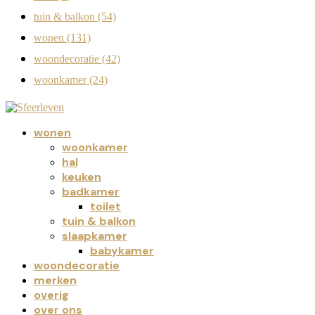
tuin & balkon
(54)
wonen
(131)
woondecoratie
(42)
woonkamer
(24)
wonen
woonkamer
hal
keuken
badkamer
toilet
tuin & balkon
slaapkamer
babykamer
woondecoratie
merken
overig
over ons