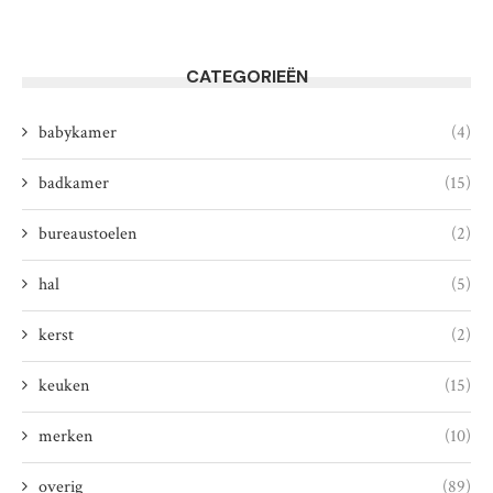
CATEGORIEËN
babykamer
(4)
badkamer
(15)
bureaustoelen
(2)
hal
(5)
kerst
(2)
keuken
(15)
merken
(10)
overig
(89)