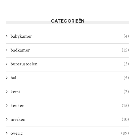
CATEGORIEËN
babykamer
(4)
badkamer
(15)
bureaustoelen
(2)
hal
(5)
kerst
(2)
keuken
(15)
merken
(10)
overig
(89)