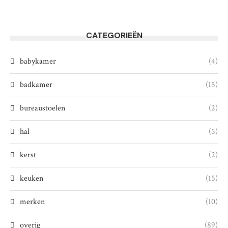
CATEGORIEËN
babykamer
(4)
badkamer
(15)
bureaustoelen
(2)
hal
(5)
kerst
(2)
keuken
(15)
merken
(10)
overig
(89)