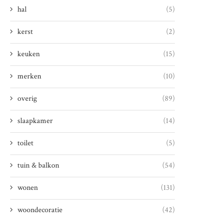
hal
(5)
kerst
(2)
keuken
(15)
merken
(10)
overig
(89)
slaapkamer
(14)
toilet
(5)
tuin & balkon
(54)
wonen
(131)
woondecoratie
(42)