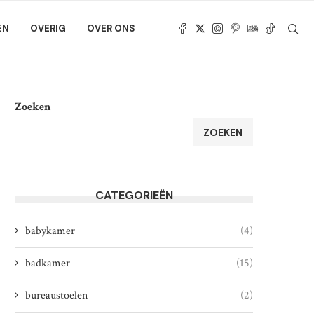
EN
OVERIG
OVER ONS
Zoeken
ZOEKEN
CATEGORIEËN
babykamer
(4)
badkamer
(15)
bureaustoelen
(2)