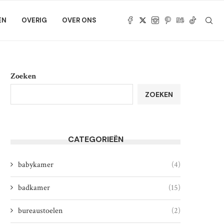
EN
OVERIG
OVER ONS
Zoeken
ZOEKEN
CATEGORIEËN
babykamer
(4)
badkamer
(15)
bureaustoelen
(2)