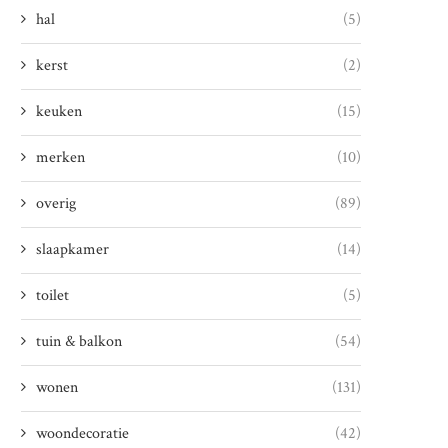
hal
(5)
kerst
(2)
keuken
(15)
merken
(10)
overig
(89)
slaapkamer
(14)
toilet
(5)
tuin & balkon
(54)
wonen
(131)
woondecoratie
(42)