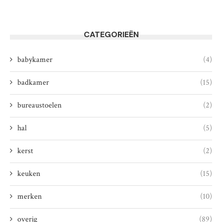
CATEGORIEËN
babykamer
(4)
badkamer
(15)
bureaustoelen
(2)
hal
(5)
kerst
(2)
keuken
(15)
merken
(10)
overig
(89)