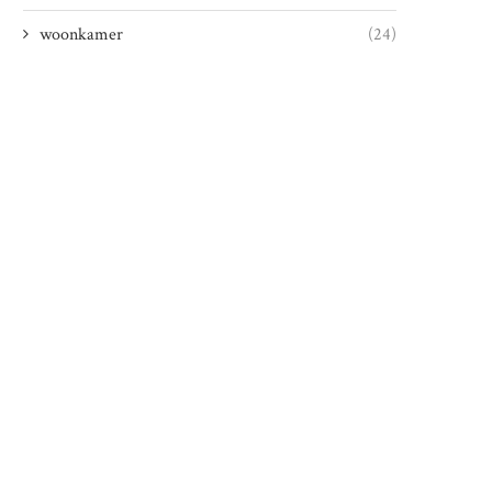
woonkamer
(24)