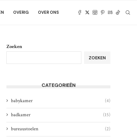
EN
OVERIG
OVER ONS
Zoeken
ZOEKEN
CATEGORIEËN
babykamer
(4)
badkamer
(15)
bureaustoelen
(2)