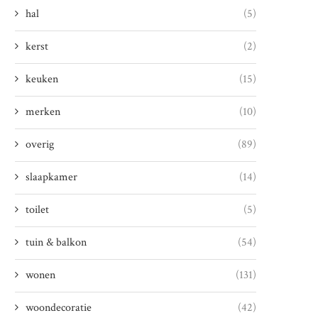
hal
(5)
kerst
(2)
keuken
(15)
merken
(10)
overig
(89)
slaapkamer
(14)
toilet
(5)
tuin & balkon
(54)
wonen
(131)
woondecoratie
(42)