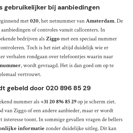
 gebruikelijker bij aanbiedingen
beginnend met
020
, het netnummer van
Amsterdam
. De
aanbiedingen of controles vanuit callcenters. In
ekende bedrijven als
Ziggo
met een speciaal nummer
ntroleren. Toch is het niet altijd duidelijk wie er
aker verhalen rondgaan over telefoontjes waarin naar
gnummer
, wordt gevraagd. Het is dan goed om op te
t helemaal vertrouwt.
t gebeld door 020 896 85 29
onbekend nummer als
+31 20 896 85 29
op je scherm ziet.
 van Ziggo of een andere aanbieder, maar er wordt
ct interesse toont. In sommige gevallen vragen de bellers
onlijke informatie
zonder duidelijke uitleg. Dit kan