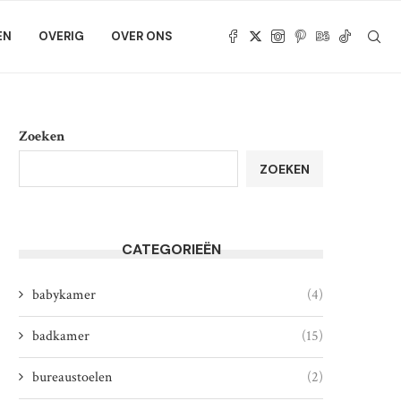
EN
OVERIG
OVER ONS
Zoeken
ZOEKEN
CATEGORIEËN
babykamer
(4)
badkamer
(15)
bureaustoelen
(2)