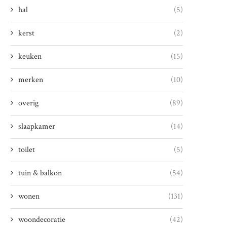
hal
(5)
kerst
(2)
keuken
(15)
merken
(10)
overig
(89)
slaapkamer
(14)
toilet
(5)
tuin & balkon
(54)
wonen
(131)
woondecoratie
(42)