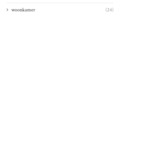
woonkamer
(24)